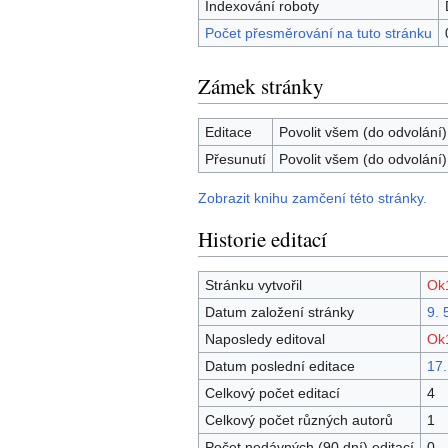
Indexování roboty
Počet přesměrování na tuto stránku
Zámek stránky
Editace
Povolit všem (do odvolání)
Přesunutí
Povolit všem (do odvolání)
Zobrazit knihu zamčení této stránky.
Historie editací
Stránku vytvořil
Ok
Datum založení stránky
9. 
Naposledy editoval
Ok
Datum poslední editace
17.
Celkový počet editací
4
Celkový počet různých autorů
1
Počet nedávných (90 dní) editací
0