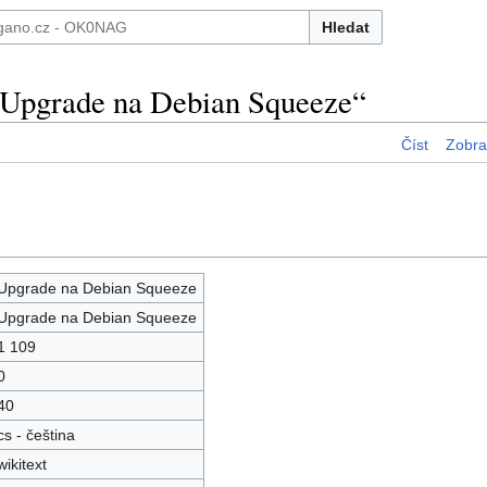
Hledat
„Upgrade na Debian Squeeze“
Číst
Zobraz
Upgrade na Debian Squeeze
Upgrade na Debian Squeeze
1 109
0
40
cs - čeština
wikitext