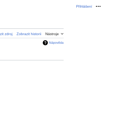
Přihlášení
Osobní 
it zdroj
Zobrazit historii
Nástroje
Nápověda