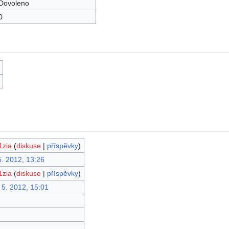
Dovoleno
0
1zia
(
diskuse
|
příspěvky
)
5. 2012, 13:26
1zia
(
diskuse
|
příspěvky
)
 5. 2012, 15:01