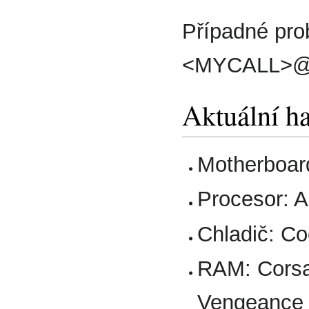
Případné pro
<MYCALL>@n
Aktuální h
Motherboar
Procesor: 
Chladič: Co
RAM: Cors
Vengeance