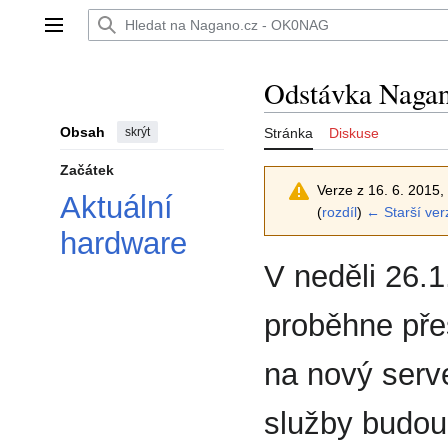
Přeskočit
na
Hlavní menu
obsah
Odstávka Naga
Obsah
skrýt
Stránka
Diskuse
Začátek
Verze z 16. 6. 2015, 
Aktuální
(
rozdíl
)
← Starší ver
hardware
V neděli 26.
proběhne př
na nový serv
služby budou