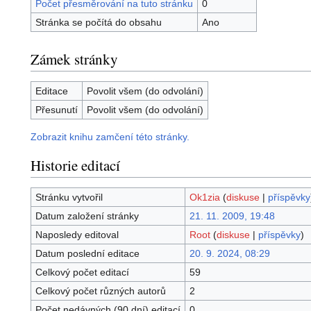
Počet přesměrování na tuto stránku
0
Stránka se počítá do obsahu
Ano
Zámek stránky
Editace
Povolit všem (do odvolání)
Přesunutí
Povolit všem (do odvolání)
Zobrazit knihu zamčení této stránky.
Historie editací
Stránku vytvořil
Ok1zia
(
diskuse
|
příspěvky
Datum založení stránky
21. 11. 2009, 19:48
Naposledy editoval
Root
(
diskuse
|
příspěvky
)
Datum poslední editace
20. 9. 2024, 08:29
Celkový počet editací
59
Celkový počet různých autorů
2
Počet nedávných (90 dní) editací
0