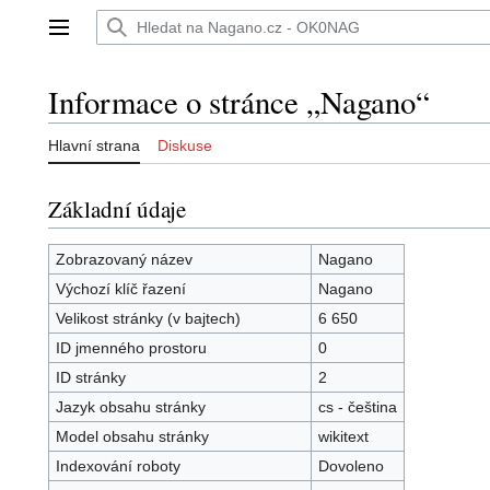
Přeskočit
na
Hlavní menu
obsah
Informace o stránce „Nagano“
Hlavní strana
Diskuse
Základní údaje
Zobrazovaný název
Nagano
Výchozí klíč řazení
Nagano
Velikost stránky (v bajtech)
6 650
ID jmenného prostoru
0
ID stránky
2
Jazyk obsahu stránky
cs - čeština
Model obsahu stránky
wikitext
Indexování roboty
Dovoleno