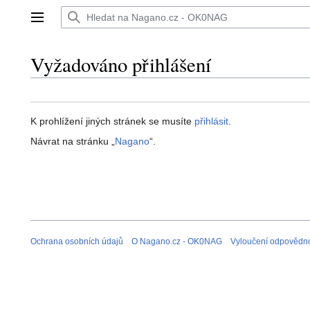
Přeskočit
na
Hlavní menu
obsah
Vyžadováno přihlášení
K prohlížení jiných stránek se musíte
přihlásit
.
Návrat na stránku „
Nagano
“.
Ochrana osobních údajů
O Nagano.cz - OK0NAG
Vyloučení odpovědno