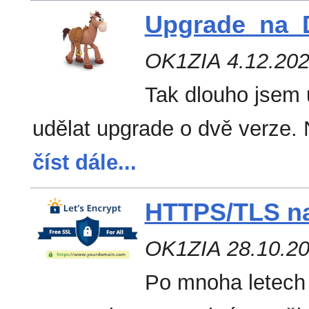
Upgrade_na_D
OK1ZIA 4.12.20
Tak dlouho jsem 
udělat upgrade o dvě verze.
číst dále...
HTTPS/TLS n
OK1ZIA 28.10.2
Po mnoha letech