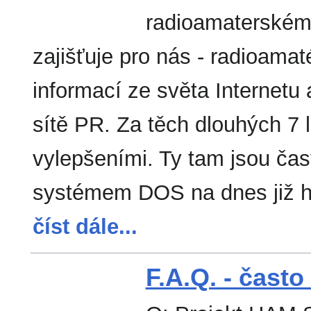
radioamaterském 
zajišťuje pro nás - radioam
informací ze světa Internetu a
sítě PR. Za těch dlouhých 7
vylepšeními. Ty tam jsou čas
systémem DOS na dnes již h
číst dále...
F.A.Q. - čast