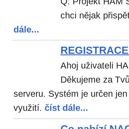
Q: Projekt HAM S
chci nějak přispě
dále...
REGISTRACE 
Ahoj uživateli
Děkujeme za Tvůj
serveru. Systém je určen jen
využití.
číst dále...
Co nabízí N