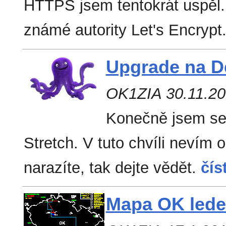
HTTPS jsem tentokrát uspěl. 
známé autority Let's Encrypt
Upgrade na D
OK1ZIA 30.11.2
Konečně jsem se 
Stretch. V tuto chvíli nevím
narazíte, tak dejte vědět.
čís
Mapa OK lede