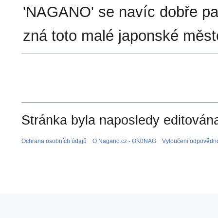
'NAGANO' se navíc dobře pam
zná toto malé japonské měs
Stránka byla naposledy editována
Ochrana osobních údajů
O Nagano.cz - OK0NAG
Vyloučení odpovědno