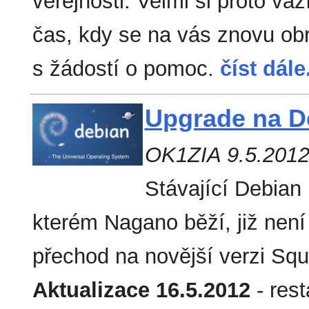
veřejnosti. Velmi si proto vá
čas, kdy se na vás znovu ob
s žádostí o pomoc.
číst dále.
Upgrade na D
OK1ZIA 9.5.201
Stávající Debian
kterém Nagano běží, již není
přechod na novější verzi Sq
Aktualizace 16.5.2012
- rest