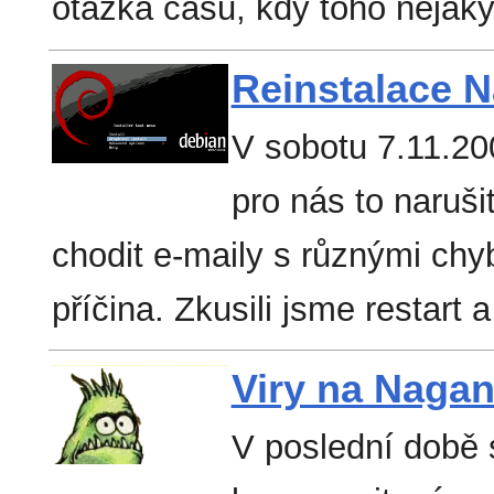
otázka času, kdy toho nějaký
Reinstalace 
V sobotu 7.11.20
pro nás to naruši
chodit e-maily s různými chyb
příčina. Zkusili jsme restart
Viry na Naga
V poslední době 