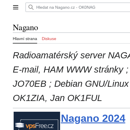
Přeskočit
na
Hlavní menu
obsah
Nagano
Hlavní strana
Diskuse
Radioamatérský server NA
E-mail, HAM WWW stránky ; 
JO70EB ; Debian GNU/Linux
OK1ZIA, Jan OK1FUL
Nagano 2024