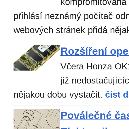
kompromitována v
přihlásí neznámý počítač o
webových stránek přidá něja
Rozšíření ope
Včera Honza OK1
již nedostačujíc
nějakou dobu vystačit.
číst d
Poválečné ča